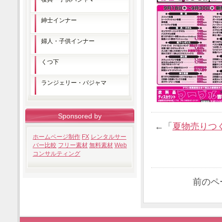
紳士インナー
婦人・子供インナー
くつ下
ランジェリー・パジャマ
Sponsored by
←「
夏物売りつ
ホームページ制作
FX
レンタルサー
バー比較
フリー素材
無料素材
Web
コンサルティング
前のペ