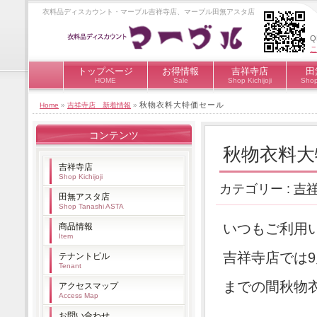
衣料品ディスカウント・マーブル吉祥寺店、マーブル田無アスタ店
トップページ
お得情報
吉祥寺店
田
HOME
Sale
Shop Kichijoji
Shop
秋物衣料大特価セール
Home
»
吉祥寺店 新着情報
»
コンテンツ
秋物衣料大
吉祥寺店
Shop Kichijoji
カテゴリー :
吉
田無アスタ店
Shop Tanashi ASTA
いつもご利用
商品情報
Item
吉祥寺店では9
テナントビル
Tenant
までの間秋物
アクセスマップ
Access Map
お問い合わせ