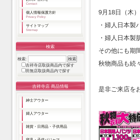
Contact
9月18日（木
個人情報保護方針
Privacy Policy
・婦人日本製パ
サイトマップ
Sitemap
・婦人日本製肌
検索
その他にも期
検索:
秋物商品も続
吉祥寺店取扱商品内で探す
田無店取扱商品内で探す
吉祥寺店 商品情報
是非ご来店を
紳士アウター
婦人アウター
雑貨・日用品・子供用品
寝具・子供パジャマ