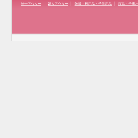
紳士アウター
婦人アウター
雑貨・日用品・子供用品
寝具・子供