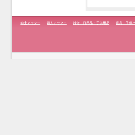
紳士アウター
婦人アウター
雑貨・日用品・子供用品
寝具・子供