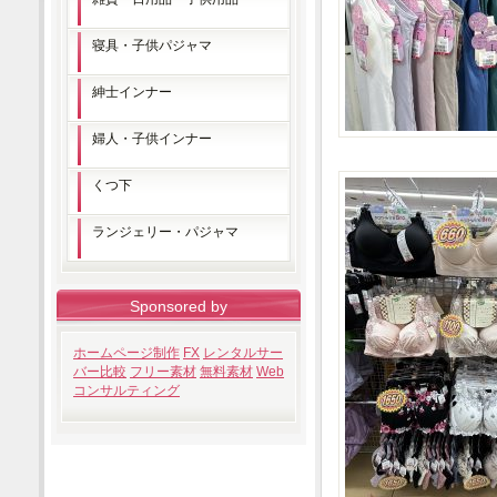
寝具・子供パジャマ
紳士インナー
婦人・子供インナー
くつ下
ランジェリー・パジャマ
Sponsored by
ホームページ制作
FX
レンタルサー
バー比較
フリー素材
無料素材
Web
コンサルティング