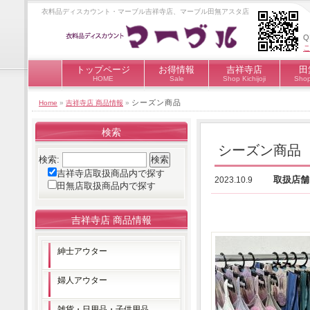
衣料品ディスカウント・マーブル吉祥寺店、マーブル田無アスタ店
トップページ
お得情報
吉祥寺店
田
HOME
Sale
Shop Kichijoji
Shop
シーズン商品
Home
»
吉祥寺店 商品情報
»
検索
シーズン商品
検索:
吉祥寺店取扱商品内で探す
取扱店
2023.10.9
田無店取扱商品内で探す
吉祥寺店 商品情報
紳士アウター
婦人アウター
雑貨・日用品・子供用品