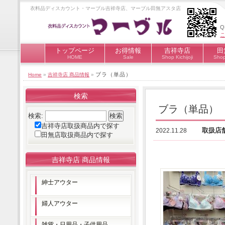
衣料品ディスカウント・マーブル吉祥寺店、マーブル田無アスタ店
トップページ
お得情報
吉祥寺店
田
HOME
Sale
Shop Kichijoji
Shop
ブラ（単品）
Home
»
吉祥寺店 商品情報
»
検索
ブラ（単品）
検索:
吉祥寺店取扱商品内で探す
取扱店
2022.11.28
田無店取扱商品内で探す
吉祥寺店 商品情報
紳士アウター
婦人アウター
雑貨・日用品・子供用品