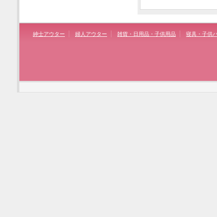
紳士アウター
婦人アウター
雑貨・日用品・子供用品
寝具・子供