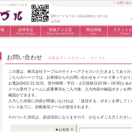
お問い合わ
マーブル田無アスタ店
QRコードをうまく読み込めないかたは
こちら
情報
吉祥寺店
田無アスタ店
商品情報
テナント
Shop Kichijoji
Shop Tanashi ASTA
Item
Tenant
お問い合わせ
衣料品ディスカウント マーブル
この度は、株式会社マーブルのサイトへアクセスいただきましてありが
こちらのページでは、お客様からのお問い合わせをメールで承っており
お電話(0422-21-3131、受付時間：平日・土日祝祭日10:00～19:00
メール受付フォームに必要事項をご入力後、入力内容の確認ボタンを押
確認ができます。
入力した内容に内容が間違いなければ、「送信する」ボタンを押してく
ドレスあてに、自動返信メールが送信されます。
※のついた項目は、必須項目になりますので、かならずご入力ください
■ お名前 ※